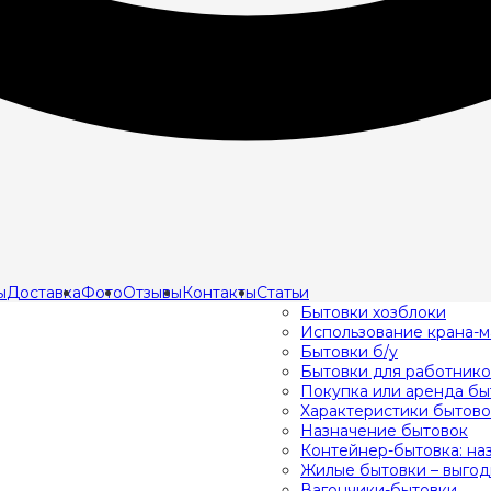
ы
Доставка
Фото
Отзывы
Контакты
Статьи
Бытовки хозблоки
Использование крана-м
Бытовки б/у
Бытовки для работнико
Покупка или аренда бы
Характеристики бытово
Назначение бытовок
Контейнер-бытовка: на
Жилые бытовки – выго
Вагончики-бытовки