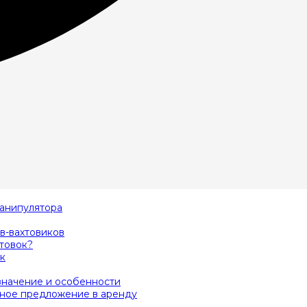
анипулятора
в-вахтовиков
товок?
к
значение и особенности
дное предложение в аренду