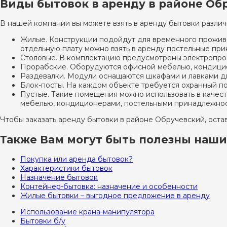
Виды бытовок в аренду в районе Об
В нашей компании вы можете взять в аренду бытовки различ
Жилые. Конструкции подойдут для временного прожива
отдельную плату можно взять в аренду постельные при
Столовые. В комплектацию предусмотрены электропров
Прорабские. Оборудуются офисной мебелью, кондици
Раздевалки. Модули оснащаются шкафами и лавками дл
Блок-посты. На каждом объекте требуется охранный по
Пустые. Такие помещения можно использовать в качес
мебелью, кондиционерами, постельными принадлежнос
Чтобы заказать аренду бытовки в районе Обручевский, оста
Также Вам могут быть полезны наши
Покупка или аренда бытовок?
Характеристики бытовок
Назначение бытовок
Контейнер-бытовка: назначение и особенности
Жилые бытовки – выгодное предложение в аренду
Использование крана-манипулятора
Бытовки б/у